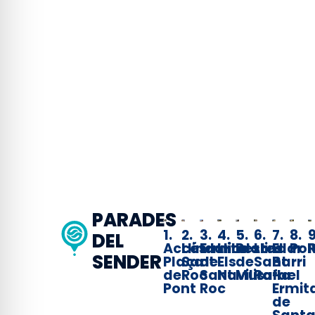
PARADES
1.
2.
3.
4.
5.
6.
7.
8.
9
DEL
Accés
Llindar
Ermita
Llindar
Restes
Llindar
El
Pol
SENDER
Plaça
Sant
de
Els
de
Sant
Barri
del
Roc
Sant
Navilis
Muralla
Rafael
-
Pont
Roc
Ermit
de