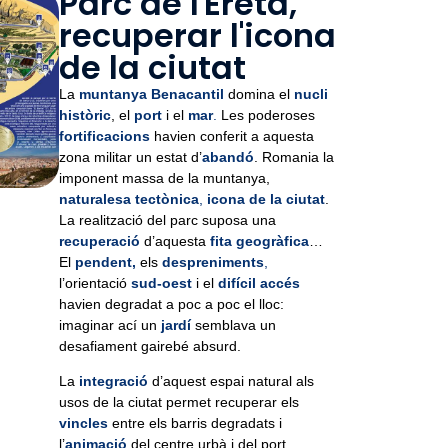
Parc de l'Ereta,
recuperar l'icona
de la ciutat
La
muntanya Benacantil
domina el
nucli
històric
, el
port
i el
mar
.
Les poderoses
fortificacions
havien conferit a aquesta
zona militar un estat d’
abandó
. Romania la
imponent massa de la muntanya,
naturalesa tectònica
,
icona de la ciutat
.
La realització del parc suposa una
recuperació
d’aquesta
fita geogràfica
…
El
pendent,
els
despreniments
,
l’orientació
sud-oest
i el
difícil accés
havien degradat a poc a poc el lloc:
imaginar ací un
jardí
semblava un
desafiament gairebé absurd.
La
integració
d’aquest espai natural als
usos de la ciutat permet recuperar els
vincles
entre els barris degradats i
l’
animació
del centre urbà i del port,