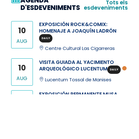
AGENDA
Tots els
D'ESDEVENIMENTS
esdeveniments
EXPOSICIÓN ROCK&COMIX:
10
HOMENAJE A JOAQUÍN LADRÓN
DAILY
AUG
Centre Cultural Las Cigarreras
VISITA GUIADA AL YACIMIENTO
10
ARQUEOLÓGICO LUCENTUM
DAILY
AUG
Lucentum Tossal de Manises
EXPOSICIÓN PERMANENTE MUSA
11
DAILY
AUG
Castillo de Santa Bárbara
COSTA BOAT TOUR
11
DAILY