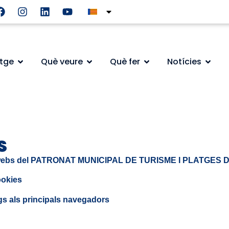
atge
Què veure
Què fer
Notícies
S
 les webs del PATRONAT MUNICIPAL DE TURISME I PLATGES
ookies
gs als principals navegadors