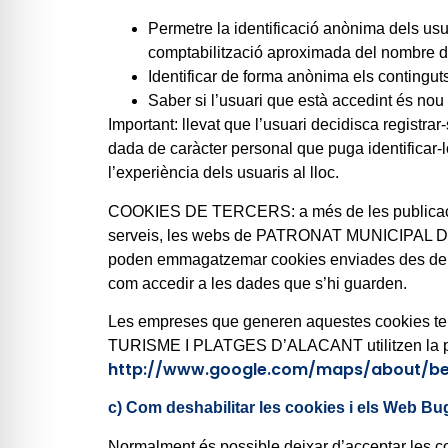
Permetre la identificació anònima dels usua
comptabilització aproximada del nombre de 
Identificar de forma anònima els continguts 
Saber si l’usuari que està accedint és nou o
Important: llevat que l’usuari decidisca registr
dada de caràcter personal que puga identificar-
l’experiència dels usuaris al lloc.
COOKIES DE TERCERS: a més de les publica
serveis, les webs de PATRONAT MUNICIPAL DE 
poden emmagatzemar cookies enviades des dels s
com accedir a les dades que s’hi guarden.
Les empreses que generen aquestes cookies ten
TURISME I PLATGES D’ALACANT utilitzen la pla
http://www.google.com/maps/about/beh
c) Com deshabilitar les cookies i els Web Bu
Normalment és possible deixar d’acceptar les coo