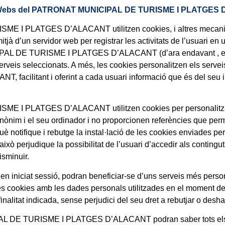
 les Webs del PATRONAT MUNICIPAL DE TURISME I PLATGES
I PLATGES D’ALACANT utilitzen cookies, i altres mecanisme
itjà d’un servidor web per registrar les activitats de l’usuari e
AL DE TURISME I PLATGES D’ALACANT (d’ara endavant , els ser
s serveis seleccionats. A més, les cookies personalitzen els se
litant i oferint a cada usuari informació que és del seu inte
 PLATGES D’ALACANT utilitzen cookies per personalitzar i fa
ònim i el seu ordinador i no proporcionen referències que perm
què notifique i rebutge la instal·lació de les cookies enviad
udique la possibilitat de l’usuari d’accedir als continguts. To
isminuir.
n iniciat sessió, podran beneficiar-se d’uns serveis més personali
ookies amb les dades personals utilitzades en el moment del s
alitat indicada, sense perjudici del seu dret a rebutjar o deshab
L DE TURISME I PLATGES D’ALACANT podran saber tots els se