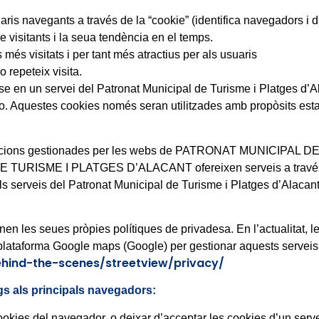
ris navegants a través de la “cookie” (identifica navegadors i di
visitants i la seua tendència en el temps.
més visitats i per tant més atractius per als usuaris
 repeteix visita.
ar-se en un servei del Patronat Municipal de Turisme i Platges d’
lo. Aquestes cookies només seran utilitzades amb propòsits estad
cions gestionades per les webs de PATRONAT MUNICIPAL 
TURISME I PLATGES D’ALACANT ofereixen serveis a través de
erveis del Patronat Municipal de Turisme i Platges d’Alacant 
en les seues pròpies polítiques de privadesa. En l’actualit
taforma Google maps (Google) per gestionar aquests serveis. 
ind-the-scenes/streetview/privacy/
gs als principals navegadors:
kies del navegador, o deixar d’acceptar les cookies d’un servei