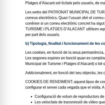
Platges d’Alacant sol·licitats pels usuaris, de m
Les webs del PATRONAT MUNICIPAL DE TURISME
correus electrònics. Quan l’usuari obri el corre
conéixer si un correu electrònic concret ha si
TURISME I PLATGES D’ALACANT utilitzen aquesta i
per part dels usuaris.
b) Tipologia, finalitat i funcionament de les c
Les cookies, en funció de la seua permanència, 
Les segones expiren en funció quan es complisca 
Municipal de Turisme i Platges d’Alacant) o bé
Addicionalment, en funció del seu objectiu, les 
COOKIES DE RENDIMENT: aquest tipus de cookie r
configurar el servei cada vegada que el visita. A
Configuració de volum de reproductors de 
Les velocitats de transmissió de vídeo qu