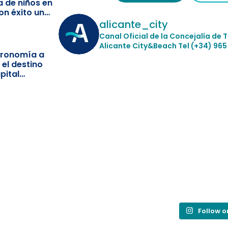
a de niños en
on éxito un
ismo
alicante_city
Canal Oficial de la Concejalía de 
Alicante City&Beach
Tel (+34) 965
stronomía a
 el destino
pital
Follow 