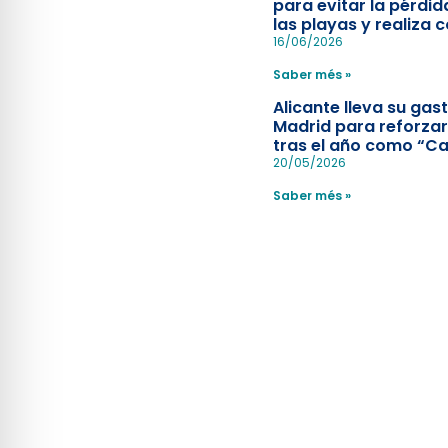
para evitar la pérdid
las playas y realiza c
simulacro de socorr
16/06/2026
Saber més »
Alicante lleva su ga
Madrid para reforzar
tras el año como “Ca
Española”
20/05/2026
Saber més »