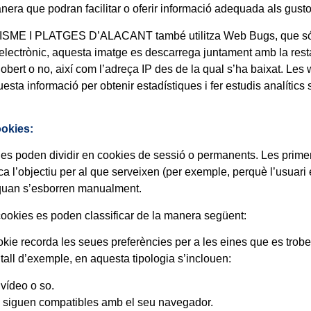
anera que podran facilitar o oferir informació adequada als gusto
 I PLATGES D’ALACANT també utilitza Web Bugs, que són ima
u electrònic, aquesta imatge es descarrega juntament amb la resta
gut obert o no, així com l’adreça IP des de la qual s’ha baixa
nformació per obtenir estadístiques i fer estudis analítics s
ookies:
es poden dividir en cookies de sessió o permanents. Les primer
l’objectiu per al que serveixen (per exemple, perquè l’usuari e
 quan s’esborren manualment.
cookies es poden classificar de la manera següent:
ecorda les seues preferències per a les eines que es troben a
 tall d’exemple, en aquesta tipologia s’inclouen:
vídeo o so.
e siguen compatibles amb el seu navegador.