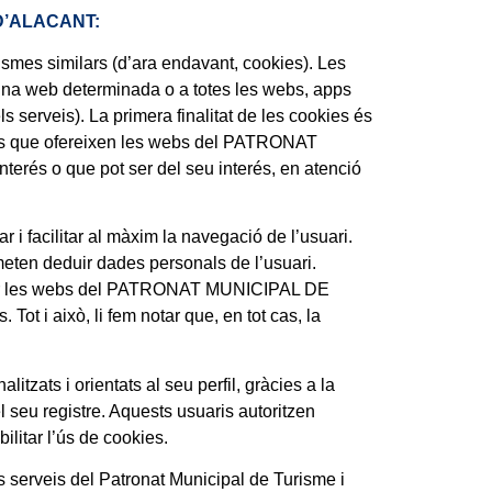
 D’ALACANT:
s similars (d’ara endavant, cookies). Les
n una web determinada o a totes les webs, apps
veis). La primera finalitat de les cookies és
rveis que ofereixen les webs del PATRONAT
rés o que pot ser del seu interés, en atenció
cilitar al màxim la navegació de l’usuari.
eten deduir dades personals de l’usuari.
es per les webs del PATRONAT MUNICIPAL DE
t i això, li fem notar que, en tot cas, la
tzats i orientats al seu perfil, gràcies a la
eu registre. Aquests usuaris autoritzen
ilitar l’ús de cookies.
rveis del Patronat Municipal de Turisme i