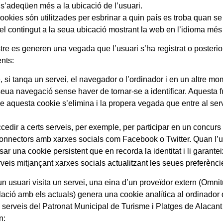
 s’adeqüen més a la ubicació de l’usuari.
ón utilitzades per esbrinar a quin país es troba quan se sol
r el contingut a la seua ubicació mostrant la web en l’idioma mé
 generen una vegada que l’usuari s’ha registrat o posteriormen
ents:
, si tanqa un servei, el navegador o l’ordinador i en un altre mo
la seua navegació sense haver de tornar-se a identificar. Aquesta f
e aquesta cookie s’elimina i la propera vegada que entre al serve
ccedir a certs serveis, per exemple, per participar en un concurs
connectors amb xarxes socials com Facebook o Twitter. Quan l’u
sar una cookie persistent que en recorda la identitat i li garantei
veis mitjançant xarxes socials actualitzant les seues preferènci
ari visita un servei, una eina d’un proveïdor extern (Omnitu
relació amb els actuals) genera una cookie analítica al ordinado
ls serveis del Patronat Municipal de Turisme i Platges de Alacant
n: