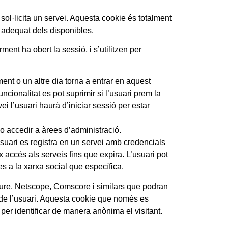
·licita un servei. Aquesta cookie és totalment
s adequat dels disponibles.
t ha obert la sessió, i s’utilitzen per
ment o un altre dia torna a entrar en aquest
uncionalitat es pot suprimir si l’usuari prem la
i l’usuari haurà d’iniciar sessió per estar
 o accedir a àrees d’administració.
suari es registra en un servei amb credencials
x accés als serveis fins que expira. L’usuari pot
es a la xarxa social que específica.
re, Netscope, Comscore i similars que podran
r de l’usuari. Aquesta cookie que només es
 per identificar de manera anònima el visitant.