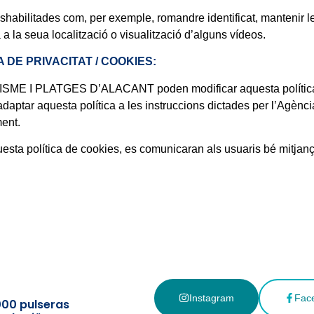
shabilitades com, per exemple, romandre identificat, mantenir le
a la seua localització o visualització d’alguns vídeos.
 DE PRIVACITAT / COOKIES:
 I PLATGES D’ALACANT poden modificar aquesta política d
 d’adaptar aquesta política a les instruccions dictades per l’Agè
ment.
sta política de cookies, es comunicaran als usuaris bé mitjança
Instagram
Fac
000 pulseras