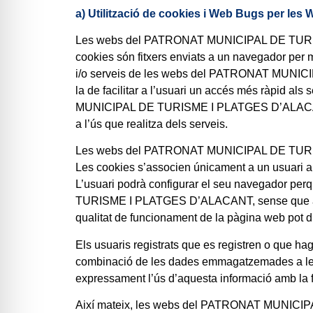
a) Utilització de cookies i Web Bugs per
Les webs del PATRONAT MUNICIPAL DE TURISME 
cookies són fitxers enviats a un navegador per m
i/o serveis de les webs del PATRONAT MUNICIP
la de facilitar a l’usuari un accés més ràpid al
MUNICIPAL DE TURISME I PLATGES D’ALACANT, faci
a l’ús que realitza dels serveis.
Les webs del PATRONAT MUNICIPAL DE TURISME I
Les cookies s’associen únicament a un usuari an
L’usuari podrà configurar el seu navegador per
TURISME I PLATGES D’ALACANT, sense que això perj
qualitat de funcionament de la pàgina web pot d
Els usuaris registrats que es registren o que hage
combinació de les dades emmagatzemades a les c
expressament l’ús d’aquesta informació amb la fin
Així mateix, les webs del PATRONAT MUNICIPA