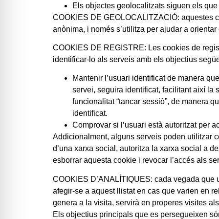
Els objectes geolocalitzats siguen els que
COOKIES DE GEOLOCALITZACIÓ: aquestes cookies s
anònima, i només s’utilitza per ajudar a orienta
COOKIES DE REGISTRE: Les cookies de registre es
identificar-lo als serveis amb els objectius segü
Mantenir l’usuari identificat de manera que
servei, seguira identificat, facilitant així 
funcionalitat “tancar sessió”, de manera qu
identificat.
Comprovar si l’usuari està autoritzat per a
Addicionalment, alguns serveis poden utilitzar 
d’una xarxa social, autoritza la xarxa social a de
esborrar aquesta cookie i revocar l’accés als ser
COOKIES D’ANALÍTIQUES: cada vegada que un usu
afegir-se a aquest llistat en cas que varien en 
genera a la visita, servirà en properes visites a
Els objectius principals que es persegueixen só