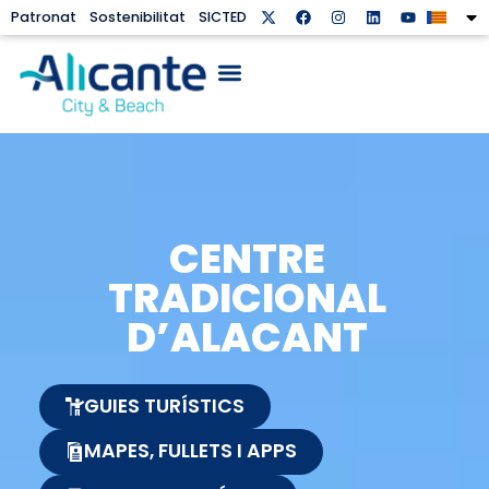
Patronat
Sostenibilitat
SICTED
CENTRE
TRADICIONAL
D’ALACANT
GUIES TURÍSTICS
MAPES, FULLETS I APPS