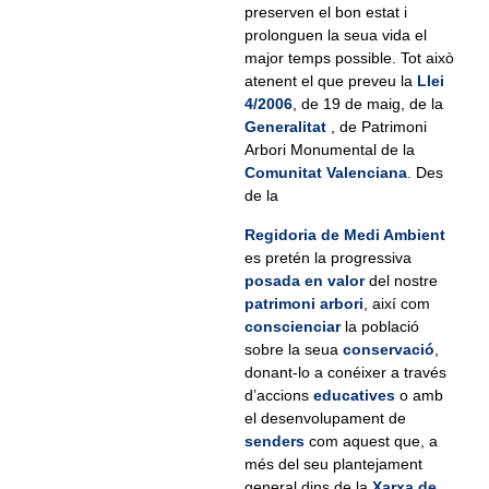
preserven el bon estat i
prolonguen la seua vida el
major temps possible. Tot això
atenent el que preveu la
Llei
4/2006
, de 19 de maig, de la
Generalitat
, de Patrimoni
Arbori Monumental de la
Comunitat Valenciana
.
Des
de la
Regidoria de Medi Ambient
es pretén la progressiva
posada en valor
del nostre
patrimoni arbori
, així com
conscienciar
la població
sobre la seua
conservació
,
donant-lo a conéixer a través
d’accions
educatives
o amb
el desenvolupament de
senders
com aquest que, a
més del seu plantejament
general dins de la
Xarxa de