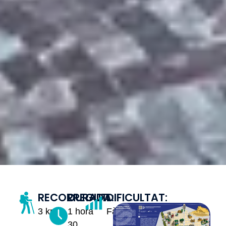
RECORREGUT:
DURADA:
DIFICULTAT:
3 km
1 hora
Fàcil
30