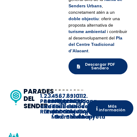
Senders Urbans
,
concretament atén a un
doble objectiu
: oferir una
proposta alternativa de
turisme ambiental
i contribuir
al desenvolupament del
Pla
del Centre Tradicional
d’Alacant
.
Descargar PDF
Sendero
PARADES
1.
2.
3.
4.
5.
6.
7.
8.
9.
10.
11.
12.
DEL
Passeig
Passeig
Portal
Plaça
Plaça
Passeig
Creu
Plaça
Plaça
Plaça
Plaça
Plaça
SENDER
de
de
d'Elx
de
del
de
dels
de
de
Nova
de
de
Más
información
Ramiro
l'Esplanada
Gabriel
Doctor
Canalejas
Caiguts
Calvo
la
Ruperto
lAjuntament
Miró
Balmis
Sotelo
Muntanyeta
Chapí