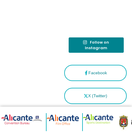
destino
tras el año
como
“Capital
Española”
Follow on
Instagram
Facebook
X (Twitter)