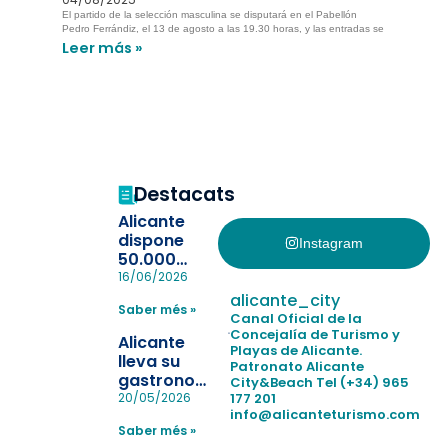
El partido de la selección masculina se disputará en el Pabellón
Pedro Ferrándiz, el 13 de agosto a las 19.30 horas, y las entradas se
Leer más »
Destacats
Alicante
dispone
Instagram
50.000
pulseras
16/06/2026
para evitar
alicante_city
Saber més »
la
Canal Oficial de la
pérdida de niños
Concejalía de Turismo y
Alicante
Playas de Alicante.
en las
lleva su
Patronato Alicante
playas y
gastronomía
City&Beach
Tel (+34) 965
realiza con
a Madrid
177 201
20/05/2026
éxito un
info@alicanteturismo.com
para
simulacro de socorrismo
Saber més »
reforzar el