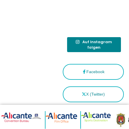
destino
tras el año
como
“Capital
Española”
Auf Instagram
folgen
Facebook
X (Twitter)