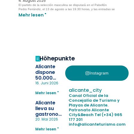
4. August 2025
El partido de la selección masculina se disputará en el Pabellón
Pedro Ferrándiz, el 13 de agosto a las 19.30 horas, y las entradas se
Mehr lesen "
Höhepunkte
Alicante
dispone
Instagram
50.000
pulseras
16. Juni 2026
para evitar
alicante_city
Mehr lesen "
la
Canal Oficial de la
pérdida de niños
Concejalía de Turismo y
Alicante
Playas de Alicante.
en las
lleva su
Patronato Alicante
playas y
gastronomía
City&Beach
Tel (+34) 965
realiza con
a Madrid
177 201
20. Mai 2026
éxito un
info@alicanteturismo.com
para
simulacro de socorrismo
Mehr lesen "
reforzar el