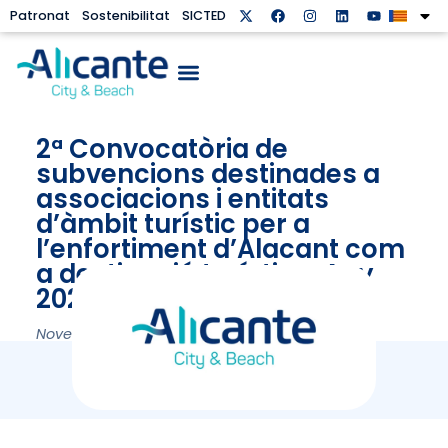
Patronat
Sostenibilitat
SICTED
2ª Convocatòria de
subvencions destinades a
associacions i entitats
d’àmbit turístic per a
l’enfortiment d’Alacant com
a destinació turística. Any
2023
November 15, 2023