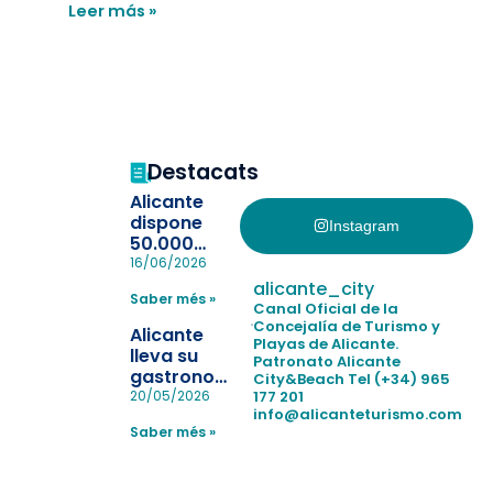
Leer más »
Destacats
Alicante
dispone
Instagram
50.000
pulseras
16/06/2026
para evitar
alicante_city
Saber més »
la
Canal Oficial de la
pérdida de niños
Concejalía de Turismo y
Alicante
Playas de Alicante.
en las
lleva su
Patronato Alicante
playas y
gastronomía
City&Beach
Tel (+34) 965
realiza con
a Madrid
177 201
20/05/2026
éxito un
info@alicanteturismo.com
para
simulacro de socorrismo
Saber més »
reforzar el
destino
tras el año