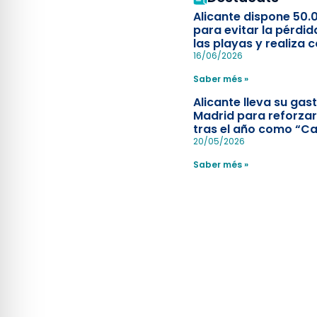
Alicante dispone 50.
para evitar la pérdid
las playas y realiza c
simulacro de socorr
16/06/2026
Saber més »
Alicante lleva su ga
Madrid para reforzar
tras el año como “Ca
Española”
20/05/2026
Saber més »