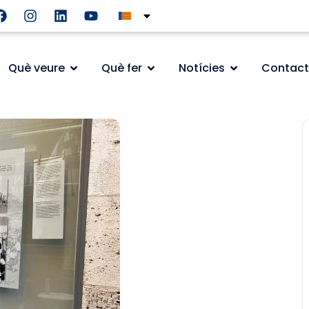
Què veure
Què fer
Notícies
Contact