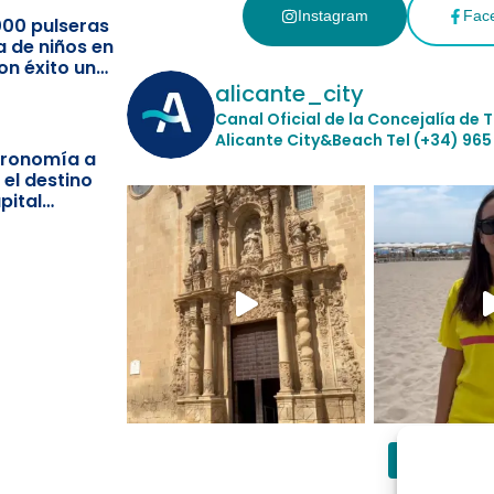
Instagram
Fac
000 pulseras
a de niños en
on éxito un
ismo
alicante_city
Canal Oficial de la Concejalía de 
Alicante City&Beach
Tel (+34) 965
stronomía a
 el destino
pital
Follow 