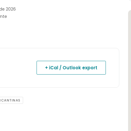
 de 2026
ante
+ iCal / Outlook export
LICANTINAS