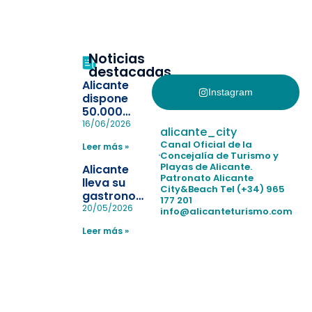
Noticias
destacadas
Alicante
Instagram
dispone
50.000
pulseras
16/06/2026
alicante_city
para evitar
Canal Oficial de la
Leer más »
la
Concejalía de Turismo y
pérdida de niños
Playas de Alicante.
Alicante
en las
Patronato Alicante
lleva su
City&Beach
Tel (+34) 965
playas y
gastronomía
177 201
realiza con
a Madrid
20/05/2026
info@alicanteturismo.com
éxito un
para
simulacro de socorrismo
Leer más »
reforzar el
destino
tras el año
como
“Capital
Española”