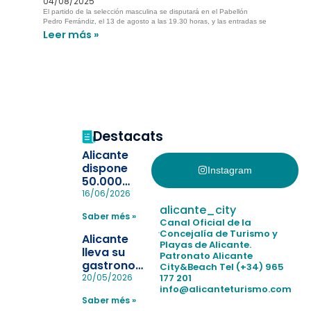
04/08/2025
El partido de la selección masculina se disputará en el Pabellón
Pedro Ferrándiz, el 13 de agosto a las 19.30 horas, y las entradas se
Leer más »
Destacats
Alicante
dispone
Instagram
50.000
pulseras
16/06/2026
para evitar
alicante_city
Saber més »
la
Canal Oficial de la
pérdida de niños
Concejalía de Turismo y
Alicante
Playas de Alicante.
en las
lleva su
Patronato Alicante
playas y
gastronomía
City&Beach
Tel (+34) 965
realiza con
a Madrid
177 201
20/05/2026
éxito un
info@alicanteturismo.com
para
simulacro de socorrismo
Saber més »
reforzar el