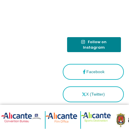
destino
tras el año
como
“Capital
Española”
Follow on
Instagram
Facebook
X (Twitter)