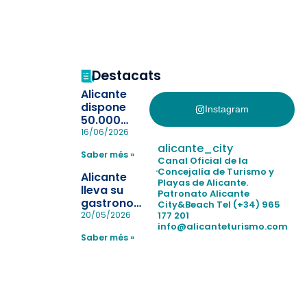
Destacats
Alicante
dispone
Instagram
50.000
pulseras
16/06/2026
para evitar
alicante_city
Saber més »
la
Canal Oficial de la
pérdida de niños
Concejalía de Turismo y
Alicante
Playas de Alicante.
en las
lleva su
Patronato Alicante
playas y
gastronomía
City&Beach
Tel (+34) 965
realiza con
a Madrid
177 201
20/05/2026
éxito un
info@alicanteturismo.com
para
simulacro de socorrismo
Saber més »
reforzar el
destino
tras el año
como
“Capital