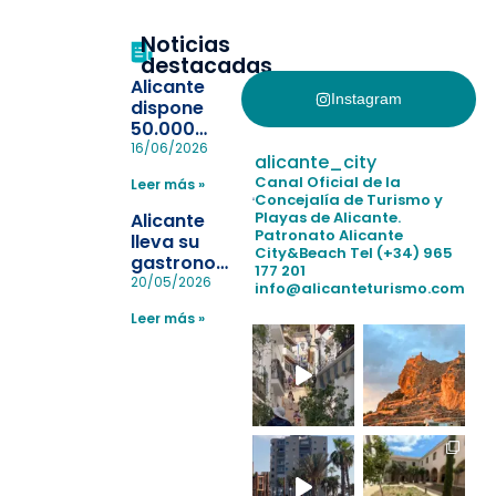
Noticias
destacadas
Alicante
Instagram
dispone
50.000
pulseras
16/06/2026
alicante_city
para evitar
Canal Oficial de la
Leer más »
la
Concejalía de Turismo y
pérdida de niños
Playas de Alicante.
Alicante
en las
Patronato Alicante
lleva su
City&Beach
Tel (+34) 965
playas y
gastronomía
177 201
realiza con
a Madrid
20/05/2026
info@alicanteturismo.com
éxito un
para
simulacro de socorrismo
Leer más »
reforzar el
destino
tras el año
como
“Capital
Española”