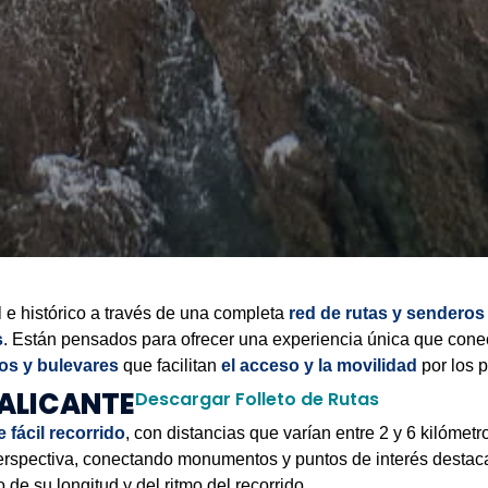
al e histórico a través de una completa
red de rutas y senderos
s
. Están pensados para ofrecer una experiencia única que conect
os y bulevares
que facilitan
el acceso y la movilidad
por los p
 ALICANTE
Descargar Folleto de Rutas
e fácil recorrido
, con distancias que varían entre 2 y 6 kilómetr
erspectiva, conectando monumentos y puntos de interés destac
e su longitud y del ritmo del recorrido.