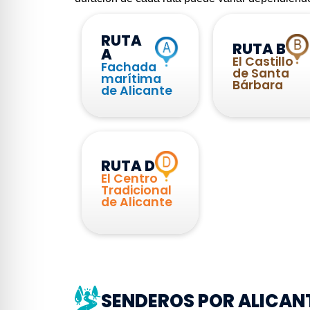
RUTA
RUTA B
A
El Castillo
Fachada
de Santa
marítima
Bárbara
de Alicante
RUTA D
El Centro
Tradicional
de Alicante
SENDEROS POR ALICAN