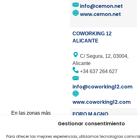
info@cemon.net
www.cemon.net
COWORKING 12
ALICANTE
C/ Segura, 12, 03004,
Alicante
+34 637 264 627
info@coworking12.com
www.coworking12.com
En las zonas más
FORO M AGNO
estratégicas de la ciudad
Gestionar consentimiento
se han creado
espacios
Av. Maisonnave 28 bis,
para el Coworking
, que
Para ofrecer las mejores experiencias, utilizamos tecnologías como l
4º, 03003, Alicante