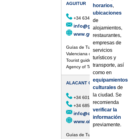
AGUITUR
horarios
,
ubicaciones
+34 634 580 675
de
info@guiasoficialescv.com
alojamientos,
www.guiasoficialescv.com/
restaurantes,
empresas de
Guías de Turismo acreditados por la
servicios
Valenciana de Turismo
turísticos y
Tourist guides accredited by the Vale
transporte, así
Agency of Tourism
como en
equipamientos
ALACANT CIRCUIT
culturales
de
la ciudad. Se
+34 601 039 933
recomienda
+34 685 829 937
verificar la
info@alacantcircuit.com
información
www.alacantcircuit.com
previamente.
Guías de Turismo acreditados por la