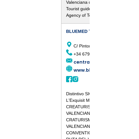
Valenciana de Turismo
Tourist guides accredited by the Vale
Agency of Tourism
BLUEMED TOURS S.L
C/ Pintor Aparicio, 28 E-1, 03003,
+34 679 899 880
central@bluemedtours.c
www.bluemedtours.com
Distintivo SICTED
L'Exquisit Mediterrani
CREATURISME COMUNIDAD
VALENCIANA CULTURAL
CRATURISME COMUNIDAD
VALENCIANA ENOTURISMO
CONVENTION BUREAU ALICANTE