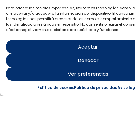
Valenciana de Turismo
Tourist guides accredited by the Vale
Para ofrecer las mejores experiencias, utilizamos tecnologías como l
almacenar y/o acceder a la información del dispositivo. El consenti
Agency of Tourism
tecnologías nos permitirá procesar datos como el comportamiento 
las identificaciones únicas en este sitio. No consentir o retirar el con
afectar negativamente a ciertas características y funciones.
OXYTOURS
+34 693 701 596
Aceptar
hola@oxytours.com
www.oxytours.com
Denegar
Ver preferencias
Guías de Turismo acredidatos por la
Política de cookies
Política de privacidad
Aviso leg
Valenciana de Turismo
Tourist guides accredited by the Vale
Agency of Tourism
TRAMUNTANA AVENTURA
C/ Rabasa, 3, Local 1, 03005, Ali