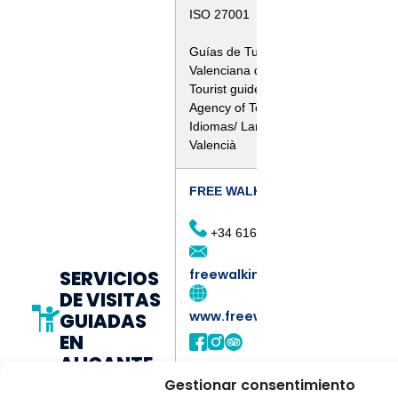
ISO 27001
Guías de Turismo acredidatos por la
Valenciana de Turismo
Tourist guides accredited by the Vale
Agency of Tourism
Idiomas/ Languages: English, Españo
Valencià
FREE WALKING TOURS ALICANTE
+34 616 750 608
freewalkingtoursalicante@gm
SERVICIOS
DE VISITAS
www.freewalkingtoursalicant
GUIADAS
EN
ALICANTE
Gestionar consentimiento
Guías de Turismo acreditados por la