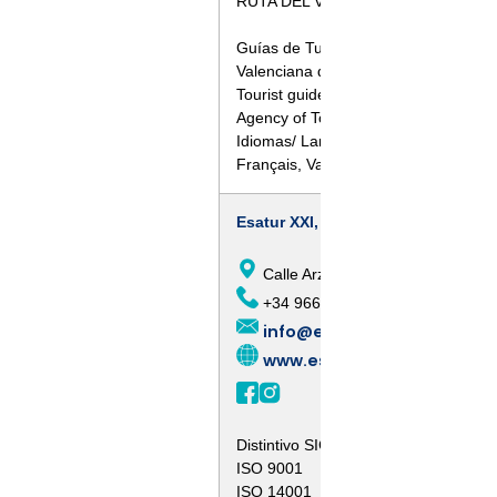
RUTA DEL VINO ALICANTE
Guías de Turismo acredidatos por la
Valenciana de Turismo
Tourist guides accredited by the Vale
Agency of Tourism
Idiomas/ Languages: English, Españo
Français, Valencià
Esatur XXI, S.L.
Calle Arzobispo Loaces, 3, 03003,
+34 966 377 034
info@esatur.com
www.estaturservicios.com
Distintivo SICTED
ISO 9001
ISO 14001