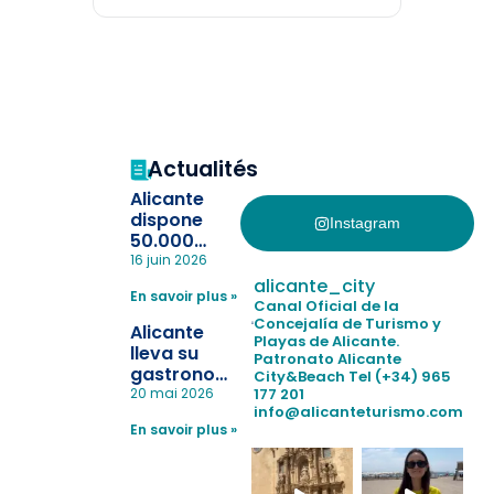
Actualités
Alicante
dispone
Instagram
50.000
pulseras
16 juin 2026
para evitar
alicante_city
En savoir plus »
la
Canal Oficial de la
pérdida de niños
Concejalía de Turismo y
Alicante
Playas de Alicante.
en las
lleva su
Patronato Alicante
playas y
gastronomía
City&Beach
Tel (+34) 965
realiza con
a Madrid
177 201
20 mai 2026
éxito un
info@alicanteturismo.com
para
simulacro de socorrismo
En savoir plus »
reforzar el
destino
tras el año