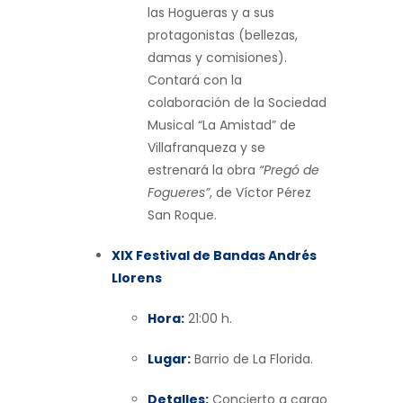
las Hogueras y a sus
protagonistas (bellezas,
damas y comisiones).
Contará con la
colaboración de la Sociedad
Musical “La Amistad” de
Villafranqueza y se
estrenará la obra
“Pregó de
Fogueres”
, de Víctor Pérez
San Roque.
XIX Festival de Bandas Andrés
Llorens
Hora:
21:00 h.
Lugar:
Barrio de La Florida.
Detalles:
Concierto a cargo