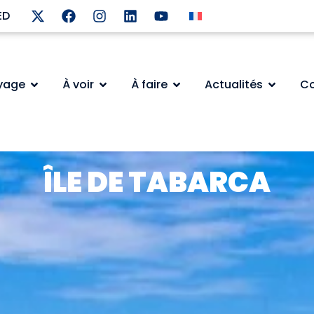
ED
oyage
À voir
À faire
Actualités
Co
ÎLE DE TABARCA