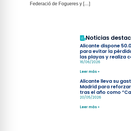
Federació de Fogueres y […]
Noticias desta
Alicante dispone 50.
para evitar la pérdid
las playas y realiza c
simulacro de socorr
16/06/2026
Leer más »
Alicante lleva su ga
Madrid para reforzar
tras el año como “Ca
Española”
20/05/2026
Leer más »