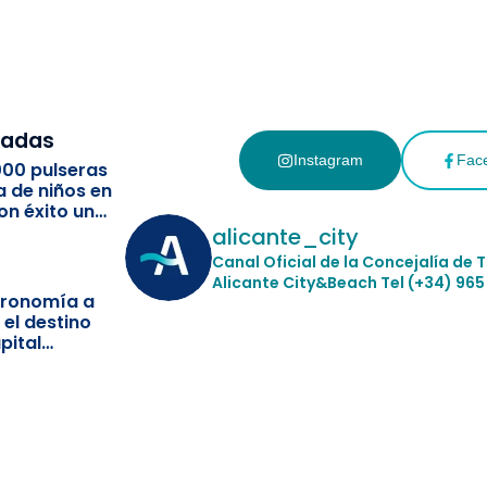
cadas
Instagram
Fac
000 pulseras
a de niños en
on éxito un
ismo
alicante_city
Canal Oficial de la Concejalía de 
Alicante City&Beach
Tel (+34) 965
stronomía a
 el destino
pital