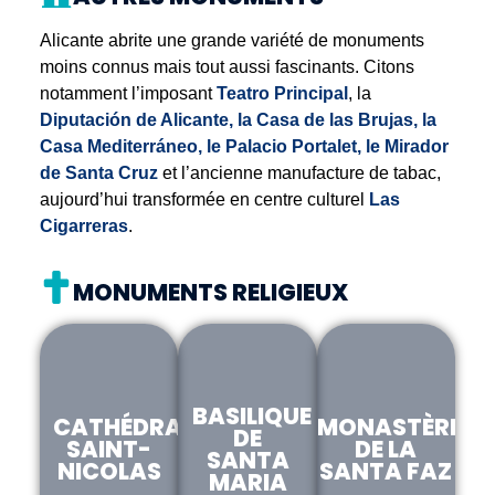
de
d'Alicante
Santa
et
Garrigós
la
et
monuments
Santa
Castillo
Barbara
artistique
Huerta
En
Casa
Cruz
savoir
de
de
En
Alicante abrite une grande variété de monuments
les
Carbonell
plus
savoir
San
Tabarca
En
En
moins connus mais tout aussi fascinants. Citons
plus
plus
savoir
savoir
Fernando
En
En
plus
plus
notamment l’imposant
Teatro Principal
, la
savoir
savoi
Saber
représentatifs
En
plus
plu
más
En
savoir
Diputación de Alicante, la
Casa de las Brujas, la
d'Alicante,
savoir
plus
Casa Mediterráneo, le
Palacio Portalet, le Mirador
plus
situé
de Santa Cruz
et l’ancienne manufacture de tabac,
sur
aujourd’hui transformée en centre culturel
Las
la
Cigarreras
.
Plaza
de
los
MONUMENTS RELIGIEUX
Luceros.
BASILIQUE
CATHÉDRALE
MONASTÈRE
DE
SAINT-
DE LA
SANTA
NICOLAS
SANTA FAZ
MARIA