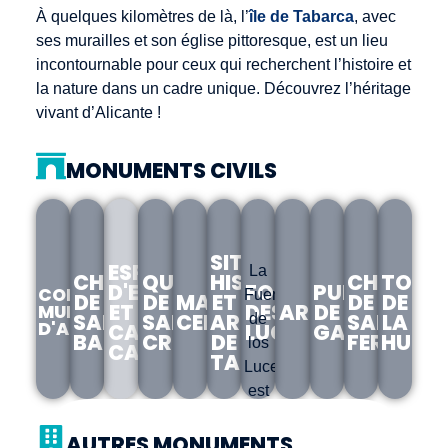
À quelques kilomètres de là, l’
île de Tabarca
, avec
ses murailles et son église pittoresque, est un lieu
incontournable pour ceux qui recherchent l’histoire et
la nature dans un cadre unique. Découvrez l’héritage
vivant d’Alicante !
MONUMENTS CIVILS
SITE
ESPLANADE
La
CHÂTEAU
QUARTIER
HISTORIQUE
CHÂTEA
TORR
D'ESPAGNE
FONTAINE
PUITS
CONSEIL
Fuente
DE
DE
MARCHÉ
ET
DE
DE
ET
DES
ARÈNES
DE
MUNICIPAL
SANTA
SANTA
CENTRAL
ARTISTIQUE
SAN
LA
de
D'ALICANTE
CASA
LUCEROS
GARRIGÓS
BARBARA
CRUZ
DE
FERNAN
HUER
los
CARBONELL
TABARCA
Luceros
est
l'un
Conseil
Château
Marché
Site
Arènes
Puits
Torres
Esplanade
Barrio
municipal
de
central
historique
de
de
d'Espagne
AUTRES MONUMENTS
des