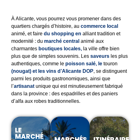
À Alicante, vous pourrez vous promener dans des
quartiers chargés d’histoire, au
commerce local
animé, et faire
du shopping en
alliant tradition et
modernité : du
marché central
animé aux
charmantes
boutiques locales,
la ville offre bien
plus que de simples souvenirs. Les
saveurs
les plus
authentiques, comme le
poisson salé, le
touron
(nougat) et les vins d’Alicante DOP
, se distinguent
parmi les produits gastronomiques, ainsi que
l’
artisanat
unique qui est minutieusement fabriqué
dans la province : des espadrilles et des paniers
d’alfa aux robes traditionnelles.
LE
MARCHÉ
MARCHÉS
ITINÉRAIRES