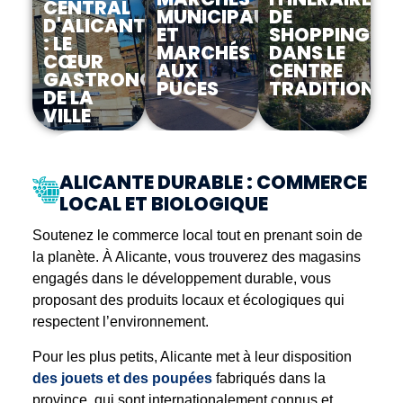
CENTRAL
MUNICIPAUX
DE
D'ALICANTE
ET
SHOPPING
: LE
MARCHÉS
DANS LE
CŒUR
AUX
CENTRE
GASTRONOMIQUE
PUCES
TRADITIONNE
DE LA
VILLE
Le marché
Marchés
Itinéraires
central
municipaux
de
ALICANTE DURABLE : COMMERCE
d'Alicante :
et
shopping
LOCAL ET BIOLOGIQUE
le cœur
marchés
dans le
gastronomique
aux puces
centre
de la ville
traditionnel
Soutenez le commerce local tout en prenant soin de
la planète. À Alicante, vous trouverez des magasins
En
engagés dans le développement durable, vous
savoir
En
En
plus
savoir
savoir
proposant des produits locaux et écologiques qui
plus
plus
respectent l’environnement.
Pour les plus petits, Alicante met à leur disposition
des jouets et des poupées
fabriqués dans la
province, qui sont internationalement connus et