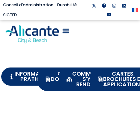
Conseil d’administration
Durabilité
SICTED
SHOPPING À ALICANTE
INFORMATIONS
OÙ
COMMENT
CARTES,
PRATIQUES
DORMIR
S'Y
BROCHURES 
?
RENDRE
APPLICATIO