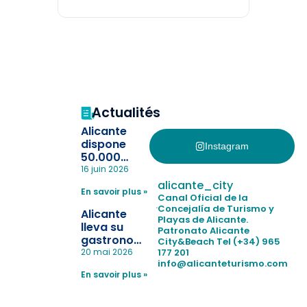
Actualités
Alicante
dispone
Instagram
50.000
pulseras
16 juin 2026
para evitar
alicante_city
En savoir plus »
la
Canal Oficial de la
pérdida de niños
Concejalía de Turismo y
Alicante
Playas de Alicante.
en las
lleva su
Patronato Alicante
playas y
gastronomía
City&Beach
Tel (+34) 965
realiza con
a Madrid
177 201
20 mai 2026
éxito un
info@alicanteturismo.com
para
simulacro de socorrismo
En savoir plus »
reforzar el
destino
tras el año