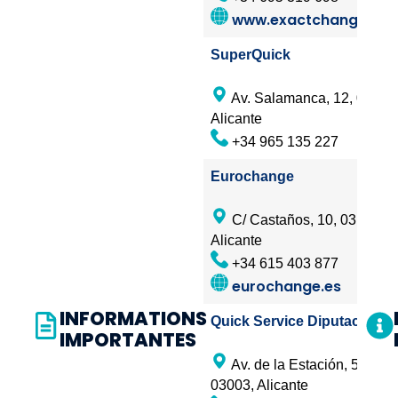
les
www.exactchange.es
coor
hora
SuperQuick
emp
des
Av. Salamanca, 12, 03003
hébe
Alicante
resta
+34 965 135 227
entr
de
Eurochange
serv
touri
C/ Castaños, 10, 03130,
et
Alicante
trans
+34 615 403 877
ainsi
eurochange.es
que
INFORMATIONS
Quick Service Diputación
des
IMPORTANTES
équ
Av. de la Estación, 5B,
cult
03003, Alicante
de