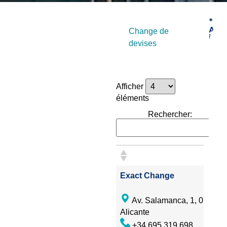
*
Avis
Change de
imp
devises
Le
Patr
Muni
du
Afficher
Tour
éléments
d’Al
Rechercher:
n’est
pas
resp
des
modi
Exact Change
qui
pour
Av. Salamanca, 1, 03003,
surve
Alicante
conc
+34 695 319 698