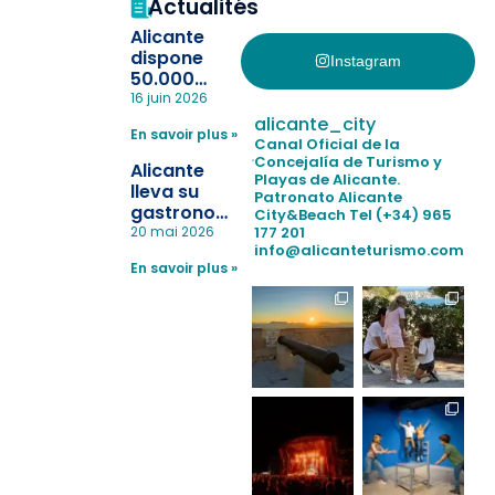
Actualités
Alicante
dispone
Instagram
50.000
pulseras
16 juin 2026
para evitar
alicante_city
En savoir plus »
la
Canal Oficial de la
pérdida de niños
Concejalía de Turismo y
Alicante
Playas de Alicante.
en las
lleva su
Patronato Alicante
playas y
gastronomía
City&Beach
Tel (+34) 965
realiza con
a Madrid
177 201
20 mai 2026
éxito un
info@alicanteturismo.com
para
simulacro de socorrismo
En savoir plus »
reforzar el
destino
tras el año
como
“Capital
Española”