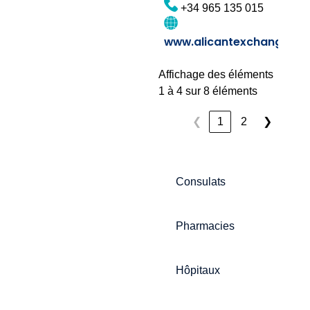
+34 965 135 015
la
ville.
www.alicantexchange.c
Il
est
Affichage des éléments
rec
1 à 4 sur 8 éléments
de
vérif
❮
1
2
❯
les
info
au
préal
Consulats
Pharmacies
Hôpitaux