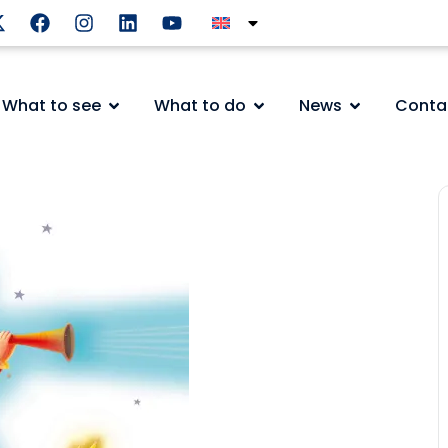
What to see
What to do
News
Conta