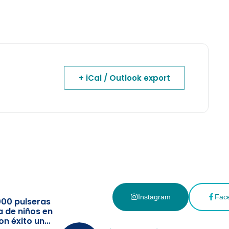
+ iCal / Outlook export
Instagram
Fac
000 pulseras
a de niños en
on éxito un