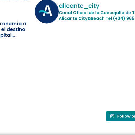
ismo
alicante_city
Canal Oficial de la Concejalía de 
Alicante City&Beach
Tel (+34) 965
stronomía a
 el destino
pital
Follow 