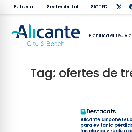
Patronat
Sostenibilitat
SICTED
Planifica el teu vi
Tag:
ofertes de tr
Destacats
Alicante dispone 50.
para evitar la pérdid
las playas y realiza c