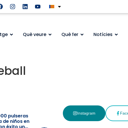
atge
Què veure
Què fer
Notícies
eball
Instagram
Fac
000 pulseras
a de niños en
on éxito un