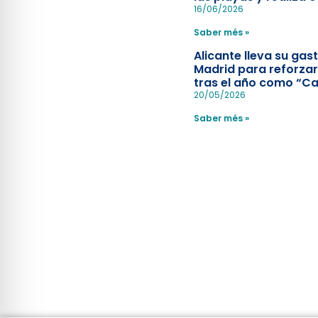
simulacro de socorr
16/06/2026
Saber més »
Alicante lleva su ga
Madrid para reforzar
tras el año como “Ca
Española”
20/05/2026
Saber més »