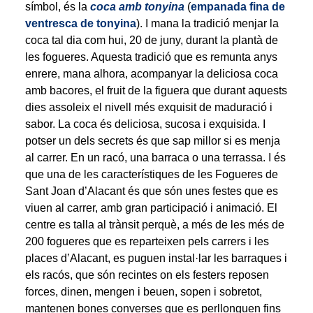
símbol, és la
coca amb tonyina
(
empanada fina de
ventresca de tonyina
). I mana la tradició menjar la
coca tal dia com hui, 20 de juny, durant la plantà de
les fogueres. Aquesta tradició que es remunta anys
enrere, mana alhora, acompanyar la deliciosa coca
amb bacores, el fruit de la figuera que durant aquests
dies assoleix el nivell més exquisit de maduració i
sabor. La coca és deliciosa, sucosa i exquisida. I
potser un dels secrets és que sap millor si es menja
al carrer. En un racó, una barraca o una terrassa. I és
que una de les característiques de les Fogueres de
Sant Joan d’Alacant és que són unes festes que es
viuen al carrer, amb gran participació i animació. El
centre es talla al trànsit perquè, a més de les més de
200 fogueres que es reparteixen pels carrers i les
places d’Alacant, es puguen instal·lar les barraques i
els racós, que són recintes on els festers reposen
forces, dinen, mengen i beuen, sopen i sobretot,
mantenen bones converses que es perllonguen fins