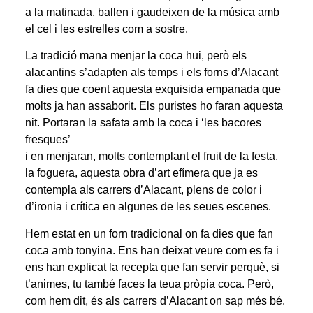
a la matinada, ballen i gaudeixen de la música amb
el cel i les estrelles com a sostre.
La tradició mana menjar la coca hui, però els
alacantins s’adapten als temps i els forns d’Alacant
fa dies que coent aquesta exquisida empanada que
molts ja han assaborit. Els puristes ho faran aquesta
nit. Portaran la safata amb la coca i ‘les bacores
fresques’
i en menjaran, molts contemplant el fruit de la festa,
la foguera, aquesta obra d’art efímera que ja es
contempla als carrers d’Alacant, plens de color i
d’ironia i crítica en algunes de les seues escenes.
Hem estat en un forn tradicional on fa dies que fan
coca amb tonyina. Ens han deixat veure com es fa i
ens han explicat la recepta que fan servir perquè, si
t’animes, tu també faces la teua pròpia coca. Però,
com hem dit, és als carrers d’Alacant on sap més bé.