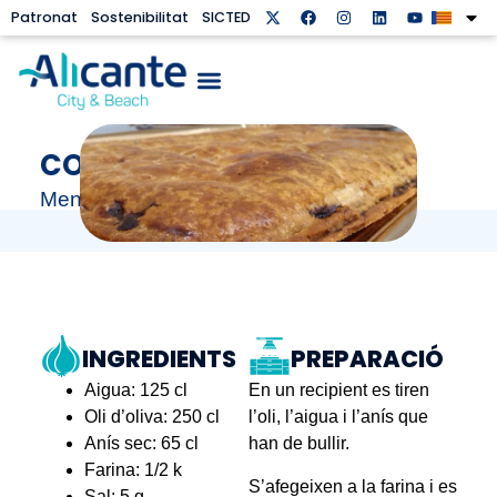
Patronat
Sostenibilitat
SICTED
COCA AMB TONYINA
Menjar de Fogueres
INGREDIENTS
PREPARACIÓ
Aigua: 125 cl
En un recipient es tiren
Oli d’oliva: 250 cl
l’oli, l’aigua i l’anís que
Anís sec: 65 cl
han de bullir.
Farina: 1/2 k
S’afegeixen a la farina i es
Sal: 5 g