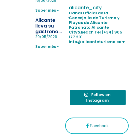
pulseras
16/06/2026
para evitar
alicante_city
Saber més »
la
Canal Oficial de la
pérdida de niños
Concejalía de Turismo y
Alicante
Playas de Alicante.
en las
lleva su
Patronato Alicante
playas y
gastronomía
City&Beach
Tel (+34) 965
realiza con
a Madrid
177 201
20/05/2026
éxito un
info@alicanteturismo.com
para
simulacro de socorrismo
Saber més »
reforzar el
destino
tras el año
como
“Capital
Española”
Follow on
Instagram
Facebook