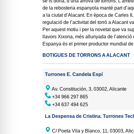
se’ls dona, d’una arrova de torrons. L’ametl
de la rebosteria espanyola manté part d’aqu
a la ciutat d’Alacant. En època de Carles II
regulació de l’activitat del torró a Alacant 
Per aquest motiu i per la novetat que va su
llavors Xixona, més allunyada de l’atenció 
Espanya és el primer productor mundial de 
BOTIGUES DE TORRONS A ALACANT
Turrones E. Candela Espí
Av. Constitución, 3, 03002, Alicante
+34 966 297 865
+34 637 494 625
La Despensa de Cristina. Turrones Tec
C/ Poeta Vila y Blanco, 11, 03003, Ali