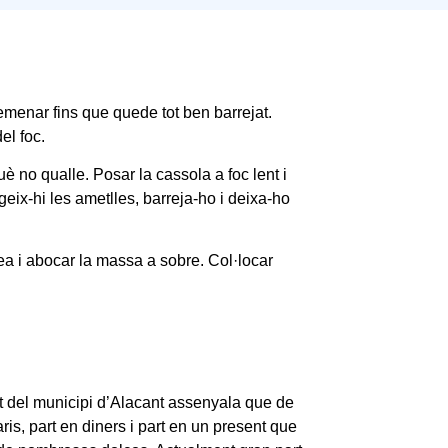
remenar fins que quede tot ben barrejat.
el foc.
è no qualle. Posar la cassola a foc lent i
eix-hi les ametlles, barreja-ho i deixa-ho
lea i abocar la massa a sobre. Col·locar
nt del municipi d’Alacant assenyala que de
is, part en diners i part en un present que