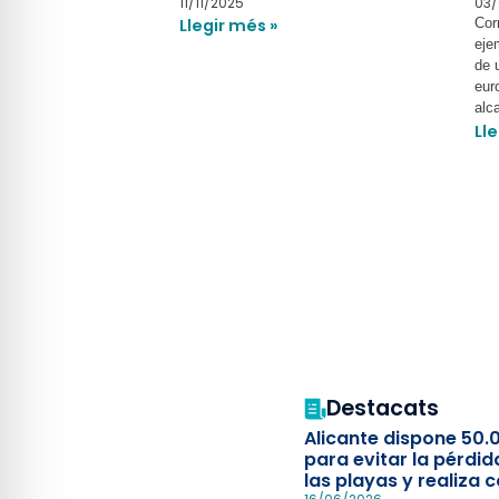
11/11/2025
03/
Llegir més »
Cor
eje
de 
eur
alc
Lle
Destacats
Alicante dispone 50.
para evitar la pérdid
las playas y realiza c