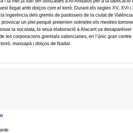
la i la mel ja van ser utilitzades a Al-Àndalus per a la fabricac
est llegat amb dolços com el torró. Durant els segles XV, XVI i X
, la ingerència dels gremis de pastissers de la ciutat de Valènci
va provocar un plet perquè pretenien sotmetre els mestres torroner
posar la xocolata, la seua elaboració a Alacant va desaparéixer 
de les corporacions gremials valencianes, en l’únic gran centre 
torró, massapà i dolços de Nadal.
lo
cante