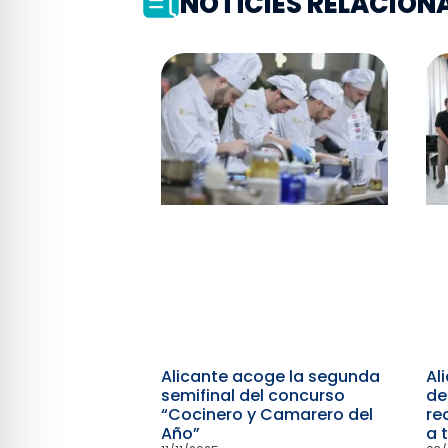
NOTÍCIES RELACION
Alicante acoge la segunda
Al
semifinal del concurso
de
“Cocinero y Camarero del
re
Año”
a 