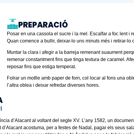
PREPARACIÓ
Posar en una cassola el sucre i la mel. Escalfar a foc lent i 
Quan comence a bullir, deixar-lo uns minuts més i retirar-lo d
Muntar la clara i afegir a la barreja remenant suaument perqu
remenar constantment fins que tinga textura de caramel. Afeg
reposar fins que estiga temperat.
Folrar un motlle amb paper de forn, col·locar al fons una ob
l’altra oblea i deixar refredar diverses hores.
A
Í
víncia d’Alacant al voltant del segle XV. L’any 1582, un docume
d’Alacant acostuma, per a festes de Nadal, pagar els seus salar