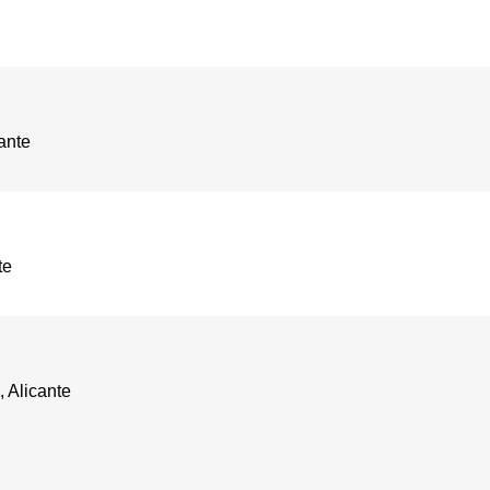
ante
te
 Alicante