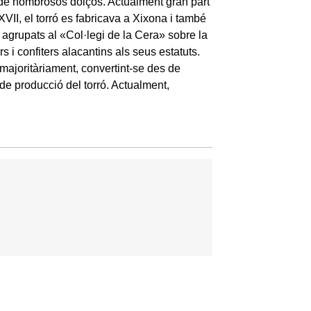
ió de nombrosos dolços. Actualment gran part
VII, el torró es fabricava a Xixona i també
a agrupats al «Col·legi de la Cera» sobre la
s i confiters alacantins als seus estatuts.
majoritàriament, convertint-se des de
de producció del torró. Actualment,