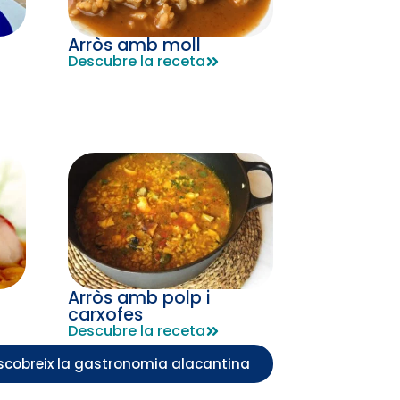
Arròs amb moll
Descubre la receta
Arròs amb polp i
carxofes
Descubre la receta
scobreix la gastronomia alacantina