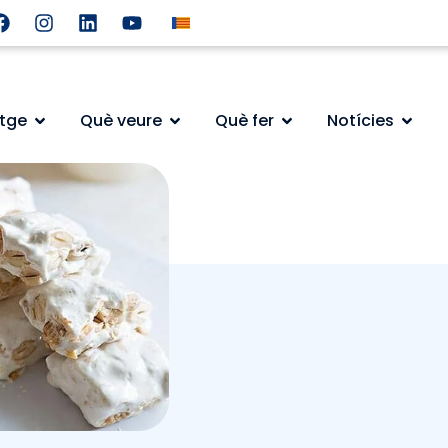
atge
Què veure
Què fer
Notícies
LACANT