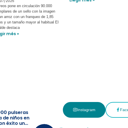
07/2025
reos pone en circulación 90.000
mplares de un sello con la imagen
un arroz con un franqueo de 1,85
os y un tamaño mayor al habitual El
alde destaca
gir més »
Instagram
Fac
000 pulseras
a de niños en
on éxito un