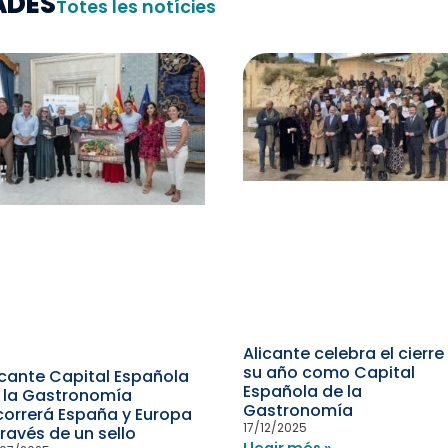
ADES
Totes les notícies
Alicante celebra el cierre
su año como Capital
icante Capital Española
Española de la
 la Gastronomía
Gastronomía
correrá España y Europa
17/12/2025
través de un sello
Llegir més »