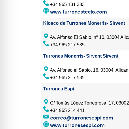
+34 965 131 383
www.turronesteclo.com
Kiosco de Turrones Monerris- Sirvent
Av. Alfonso El Sabio, nº 10, 03004 Alic
+34 965 217 535
Turrones Monerris- Sirvent Sirvent
Av. Alfonso el Sabio, 16, 03004, Alican
+34 965 217 535
Turrones Espí
C/ Tomás López Torregrosa, 17, 03002,
+34 965 214 441
correo@turronesespi.com
www.turronesespi.com