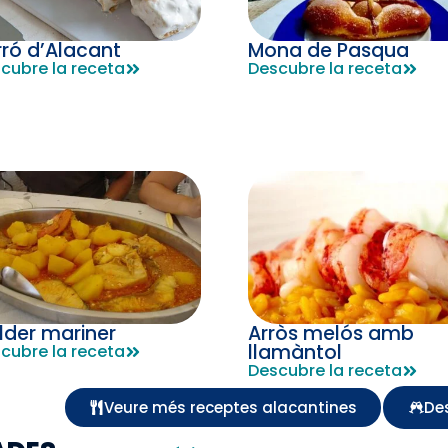
Mona de Pasqua
rró d’Alacant
Descubre la receta
cubre la receta
lder mariner
Arròs melós amb
llamàntol
cubre la receta
Descubre la receta
Veure més receptes alacantines
De