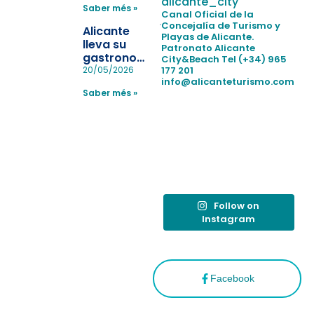
alicante_city
Saber més »
la
Canal Oficial de la
pérdida de niños
Concejalía de Turismo y
Alicante
Playas de Alicante.
en las
lleva su
Patronato Alicante
playas y
gastronomía
City&Beach
Tel (+34) 965
realiza con
a Madrid
177 201
20/05/2026
éxito un
info@alicanteturismo.com
para
simulacro de socorrismo
Saber més »
reforzar el
destino
tras el año
como
“Capital
Española”
Follow on
Instagram
Facebook