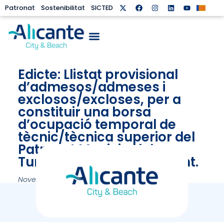
Patronat
Sostenibilitat
SICTED
Edicte: Llistat provisional
d’admesos/admeses i
exclosos/excloses, per a
constituir una borsa
d’ocupació temporal de
tècnic/tècnica superior del
Patronat Municipal de
Turisme i Platges d’Alacant.
November 3, 2023