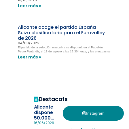
Leer más »
Alicante acoge el partido España –
Suiza clasificatorio para el Eurovolley
de 2026
04/08/2025
El partido de la selección masculina se disputará en el Pabellón
Pedro Ferrándiz, el 13 de agosto a las 19.30 horas, y las entradas se
Leer más »
Destacats
Alicante
dispone
Instagram
50.000
pulseras
16/06/2026
para evitar