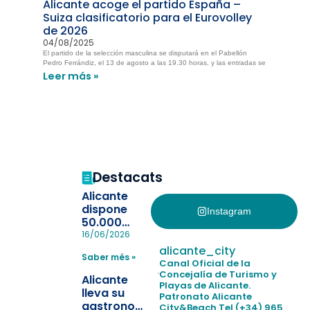
Alicante acoge el partido España –
Suiza clasificatorio para el Eurovolley
de 2026
04/08/2025
El partido de la selección masculina se disputará en el Pabellón
Pedro Ferrándiz, el 13 de agosto a las 19.30 horas, y las entradas se
Leer más »
Destacats
Alicante
dispone
Instagram
50.000
pulseras
16/06/2026
para evitar
alicante_city
Saber més »
la
Canal Oficial de la
pérdida de niños
Concejalía de Turismo y
Alicante
Playas de Alicante.
en las
lleva su
Patronato Alicante
playas y
gastronomía
City&Beach
Tel (+34) 965