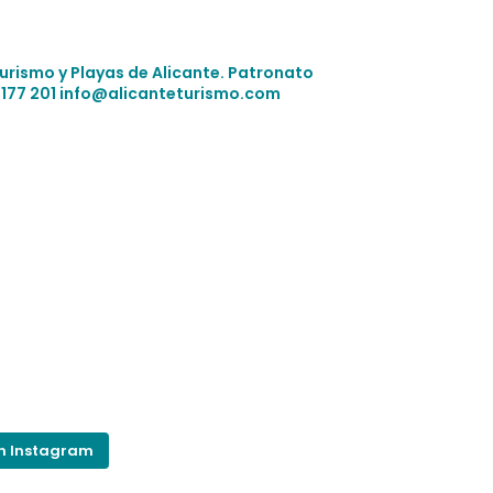
Turismo y Playas de Alicante.
Patronato
 177 201
info@alicanteturismo.com
on Instagram