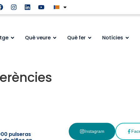
atge
Què veure
Què fer
Notícies
erències
Instagram
Fac
000 pulseras