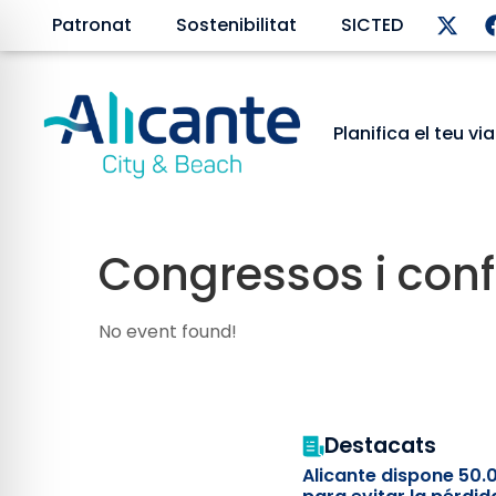
Patronat
Sostenibilitat
SICTED
Planifica el teu vi
Congressos i conf
No event found!
Destacats
Alicante dispone 50.