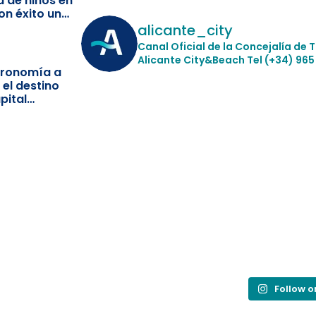
a de niños en
on éxito un
ismo
alicante_city
Canal Oficial de la Concejalía de 
Alicante City&Beach
Tel (+34) 965
stronomía a
 el destino
pital
Follow 