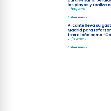
para evitar la pérdid
las playas y realiza c
simulacro de socorr
16/06/2026
Saber més »
Alicante lleva su ga
Madrid para reforzar
tras el año como “Ca
Española”
20/05/2026
Saber més »