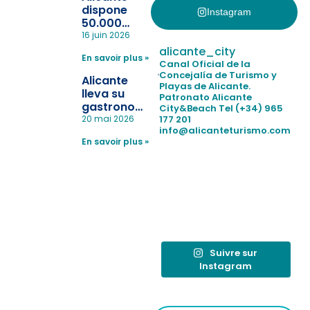
dispone
Instagram
50.000
pulseras
16 juin 2026
para evitar
alicante_city
En savoir plus »
la
Canal Oficial de la
pérdida de niños
Concejalía de Turismo y
Alicante
Playas de Alicante.
en las
lleva su
Patronato Alicante
playas y
gastronomía
City&Beach
Tel (+34) 965
realiza con
a Madrid
177 201
20 mai 2026
éxito un
info@alicanteturismo.com
para
simulacro de socorrismo
En savoir plus »
reforzar el
destino
tras el año
como
“Capital
Española”
Suivre sur
Instagram