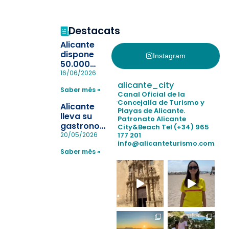
Destacats
Alicante
dispone
Instagram
50.000
pulseras
16/06/2026
para evitar
alicante_city
Saber més »
la
Canal Oficial de la
pérdida de niños
Concejalía de Turismo y
Alicante
Playas de Alicante.
en las
lleva su
Patronato Alicante
playas y
gastronomía
City&Beach
Tel (+34) 965
realiza con
a Madrid
177 201
20/05/2026
éxito un
info@alicanteturismo.com
para
simulacro de socorrismo
Saber més »
reforzar el
destino
tras el año
como
“Capital
Española”