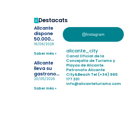
Destacats
Alicante
dispone
Instagram
50.000
pulseras
16/06/2026
para evitar
alicante_city
Saber més »
la
Canal Oficial de la
pérdida de niños
Concejalía de Turismo y
Alicante
Playas de Alicante.
en las
lleva su
Patronato Alicante
playas y
gastronomía
City&Beach
Tel (+34) 965
realiza con
a Madrid
177 201
20/05/2026
éxito un
info@alicanteturismo.com
para
simulacro de socorrismo
Saber més »
reforzar el
destino
tras el año
como
“Capital
Española”