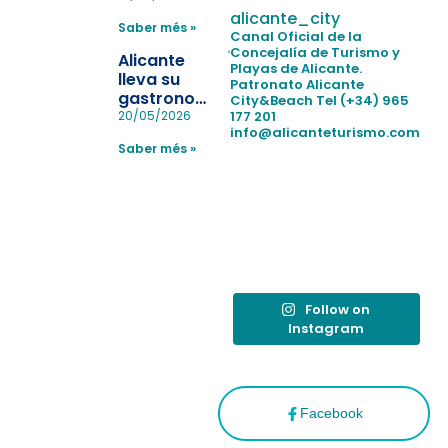
para evitar
alicante_city
Saber més »
la
Canal Oficial de la
pérdida de niños
Concejalía de Turismo y
Alicante
Playas de Alicante.
en las
lleva su
Patronato Alicante
playas y
gastronomía
City&Beach
Tel (+34) 965
realiza con
a Madrid
177 201
20/05/2026
éxito un
info@alicanteturismo.com
para
simulacro de socorrismo
Saber més »
reforzar el
destino
tras el año
como
“Capital
Española”
Follow on
Instagram
Facebook