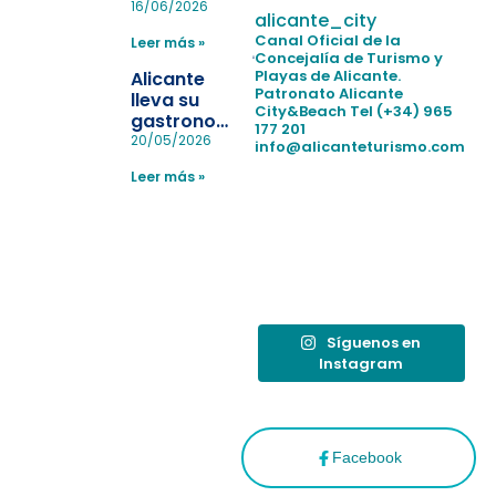
pulseras
16/06/2026
alicante_city
para evitar
Canal Oficial de la
Leer más »
la
Concejalía de Turismo y
pérdida de niños
Playas de Alicante.
Alicante
en las
Patronato Alicante
lleva su
City&Beach
Tel (+34) 965
playas y
gastronomía
177 201
realiza con
a Madrid
20/05/2026
info@alicanteturismo.com
éxito un
para
simulacro de socorrismo
Leer más »
reforzar el
destino
tras el año
como
“Capital
Española”
Síguenos en
Instagram
Facebook