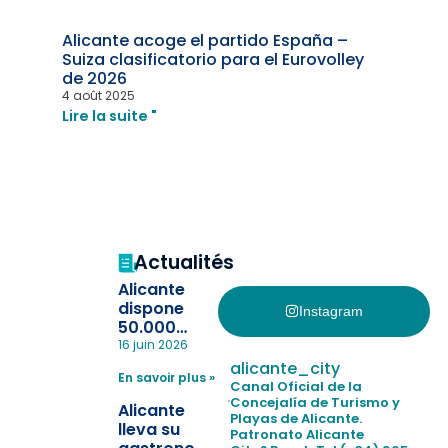
Alicante acoge el partido España –
Suiza clasificatorio para el Eurovolley
de 2026
4 août 2025
Lire la suite "
Actualités
Alicante
dispone
Instagram
50.000
pulseras
16 juin 2026
para evitar
alicante_city
En savoir plus »
la
Canal Oficial de la
pérdida de niños
Concejalía de Turismo y
Alicante
Playas de Alicante.
en las
lleva su
Patronato Alicante
playas y