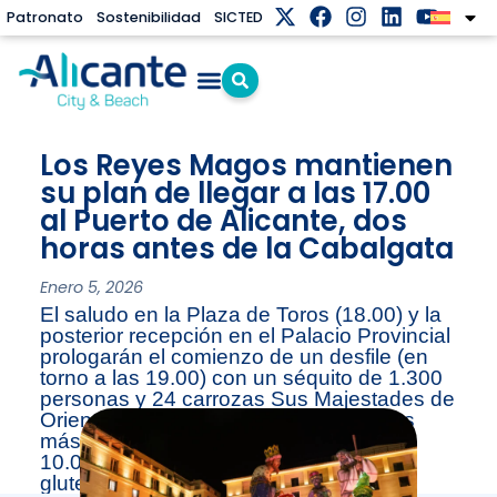
Patronato
Sostenibilidad
SICTED
Los Reyes Magos mantienen
su plan de llegar a las 17.00
al Puerto de Alicante, dos
horas antes de la Cabalgata
Enero 5, 2026
El saludo en la Plaza de Toros (18.00) y la
posterior recepción en el Palacio Provincial
prologarán el comienzo de un desfile (en
torno a las 19.00) con un séquito de 1.300
personas y 24 carrozas Sus Majestades de
Oriente tienen previsto repartir entre los
más pequeños unos 20.000 regalos y
10.000 kilos de caramelos blandos sin
gluten.