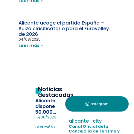
Leer más »
Alicante acoge el partido España –
Suiza clasificatorio para el Eurovolley
de 2026
04/08/2025
Leer más »
Noticias
destacadas
Alicante
Instagram
dispone
50.000
pulseras
16/06/2026
alicante_city
para evitar
Canal Oficial de la
Leer más »
la
Concejalía de Turismo y