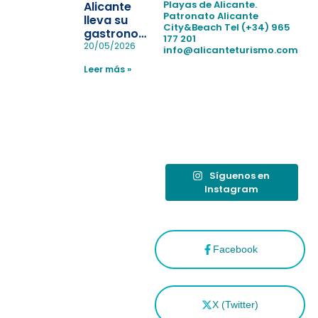
pérdida de niños
Playas de Alicante.
Alicante
en las
Patronato Alicante
lleva su
City&Beach
Tel (+34) 965
playas y
gastronomía
177 201
realiza con
a Madrid
20/05/2026
info@alicanteturismo.com
éxito un
para
simulacro de socorrismo
Leer más »
reforzar el
destino
tras el año
como
“Capital
Española”
Síguenos en
Instagram
Facebook
X (Twitter)