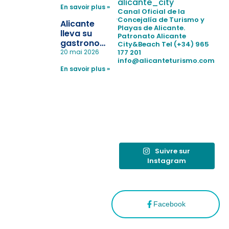
para evitar
alicante_city
En savoir plus »
la
Canal Oficial de la
pérdida de niños
Concejalía de Turismo y
Alicante
Playas de Alicante.
en las
lleva su
Patronato Alicante
playas y
gastronomía
City&Beach
Tel (+34) 965
realiza con
a Madrid
177 201
20 mai 2026
éxito un
info@alicanteturismo.com
para
simulacro de socorrismo
En savoir plus »
reforzar el
destino
tras el año
como
“Capital
Española”
Suivre sur
Instagram
Facebook