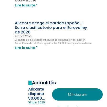
15 janvier 2026
Lire la suite "
Alicante acoge el partido España –
Suiza clasificatorio para el Eurovolley
de 2026
4 août 2025
El partido de la selección masculina se disputará en el Pabellón
Pedro Ferrándiz, el 13 de agosto a las 19.30 horas, y las entradas se
Lire la suite "
Actualités
Alicante
dispone
Instagram
50.000
pulseras
16 juin 2026