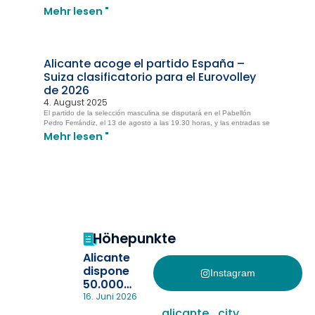
Mehr lesen "
Alicante acoge el partido España –
Suiza clasificatorio para el Eurovolley
de 2026
4. August 2025
El partido de la selección masculina se disputará en el Pabellón
Pedro Ferrándiz, el 13 de agosto a las 19.30 horas, y las entradas se
Mehr lesen "
Höhepunkte
Alicante
dispone
Instagram
50.000
pulseras
16. Juni 2026
para evitar
alicante_city