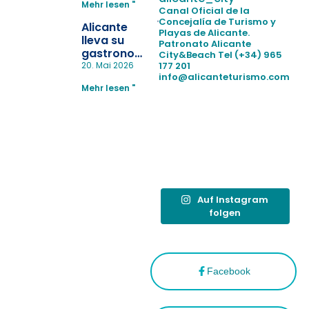
Mehr lesen "
la
Canal Oficial de la
pérdida de niños
Concejalía de Turismo y
Alicante
Playas de Alicante.
en las
lleva su
Patronato Alicante
playas y
gastronomía
City&Beach
Tel (+34) 965
realiza con
a Madrid
177 201
20. Mai 2026
éxito un
info@alicanteturismo.com
para
simulacro de socorrismo
Mehr lesen "
reforzar el
destino
tras el año
como
“Capital
Española”
Auf Instagram
folgen
Facebook