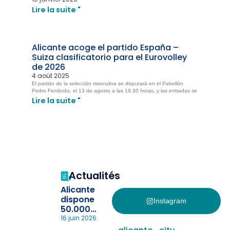
Lire la suite "
Alicante acoge el partido España –
Suiza clasificatorio para el Eurovolley
de 2026
4 août 2025
El partido de la selección masculina se disputará en el Pabellón
Pedro Ferrándiz, el 13 de agosto a las 19.30 horas, y las entradas se
Lire la suite "
Actualités
Alicante
dispone
Instagram
50.000
pulseras
16 juin 2026
para evitar