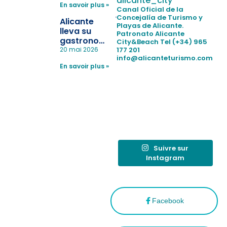
alicante_city
En savoir plus »
la
Canal Oficial de la
pérdida de niños
Concejalía de Turismo y
Alicante
Playas de Alicante.
en las
lleva su
Patronato Alicante
playas y
gastronomía
City&Beach
Tel (+34) 965
realiza con
a Madrid
177 201
20 mai 2026
éxito un
info@alicanteturismo.com
para
simulacro de socorrismo
En savoir plus »
reforzar el
destino
tras el año
como
“Capital
Española”
Suivre sur
Instagram
Facebook