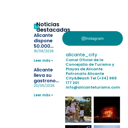
Noticias
destacadas
Alicante
Instagram
dispone
50.000
pulseras
16/06/2026
alicante_city
para evitar
Canal Oficial de la
Leer más »
la
Concejalía de Turismo y
pérdida de niños
Playas de Alicante.
Alicante
en las
Patronato Alicante
lleva su
City&Beach
Tel (+34) 965
playas y
gastronomía
177 201
realiza con
a Madrid
20/05/2026
info@alicanteturismo.com
éxito un
para
simulacro de socorrismo
Leer más »
reforzar el
destino
tras el año
como
“Capital
Española”