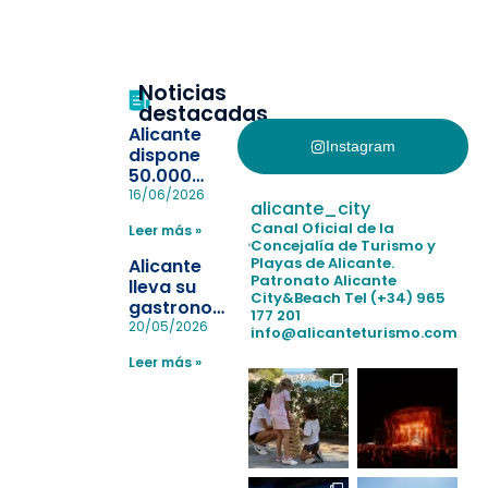
Noticias
destacadas
Alicante
Instagram
dispone
50.000
pulseras
16/06/2026
alicante_city
para evitar
Canal Oficial de la
Leer más »
la
Concejalía de Turismo y
pérdida de niños
Playas de Alicante.
Alicante
en las
Patronato Alicante
lleva su
City&Beach
Tel (+34) 965
playas y
gastronomía
177 201
realiza con
a Madrid
20/05/2026
info@alicanteturismo.com
éxito un
para
simulacro de socorrismo
Leer más »
reforzar el
destino
tras el año
como
“Capital
Española”