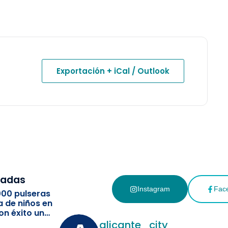
Exportación + iCal / Outlook
cadas
Instagram
Fac
000 pulseras
a de niños en
on éxito un
ismo
alicante_city