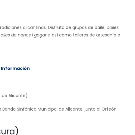
adiciones alicantinas. Disfruta de grupos de baile,
colles
colles de nanos i gegans
, así como talleres de artesanía e
e Información
 de Alicante).
a Banda Sinfónica Municipal de Alicante, junto al Orfeón
sura)