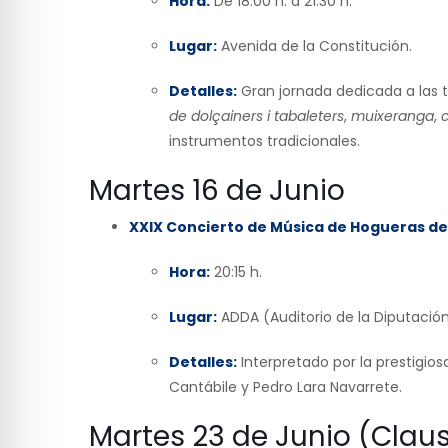
Hora:
De 18:00 h. a 21:30 h.
Lugar:
Avenida de la Constitución.
Detalles:
Gran jornada dedicada a las tr
de dolçainers i tabaleters
,
muixeranga
,
instrumentos tradicionales.
Martes 16 de Junio
XXIX Concierto de Música de Hogueras d
Hora:
20:15 h.
Lugar:
ADDA (Auditorio de la Diputación
Detalles:
Interpretado por la prestigios
Cantábile y Pedro Lara Navarrete.
Martes 23 de Junio (Clau