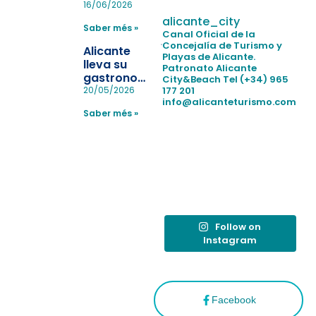
pulseras
16/06/2026
para evitar
alicante_city
Saber més »
la
Canal Oficial de la
pérdida de niños
Concejalía de Turismo y
Alicante
Playas de Alicante.
en las
lleva su
Patronato Alicante
playas y
gastronomía
City&Beach
Tel (+34) 965
realiza con
a Madrid
177 201
20/05/2026
éxito un
info@alicanteturismo.com
para
simulacro de socorrismo
Saber més »
reforzar el
destino
tras el año
como
“Capital
Española”
Follow on
Instagram
Facebook