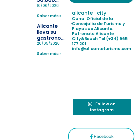
50.000
pulseras
16/06/2026
para evitar
alicante_city
Saber més »
la
Canal Oficial de la
pérdida de niños
Concejalía de Turismo y
Alicante
Playas de Alicante.
en las
lleva su
Patronato Alicante
playas y
gastronomía
City&Beach
Tel (+34) 965
realiza con
a Madrid
177 201
20/05/2026
éxito un
info@alicanteturismo.com
para
simulacro de socorrismo
Saber més »
reforzar el
destino
tras el año
como
“Capital
Española”
Follow on
Instagram
Facebook