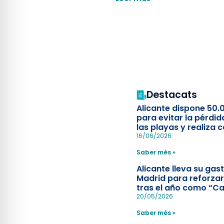
Destacats
Alicante dispone 50.
para evitar la pérdid
las playas y realiza c
simulacro de socorr
16/06/2026
Saber més »
Alicante lleva su ga
Madrid para reforzar
tras el año como “Ca
Española”
20/05/2026
Saber més »