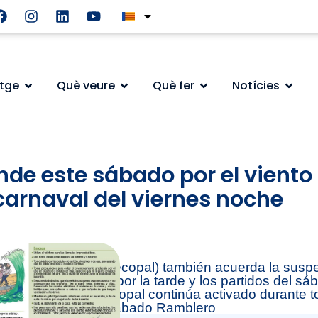
atge
Què veure
Què fer
Notícies
de este sábado por el viento 
 carnaval del viernes noche
 Operativa Local (Cecopal) también acuerda la susp
escolar el viernes por la tarde y los partidos del s
s y jardines. El Cecopal continúa activado durante t
 y decidir sobre el Sábado Ramblero