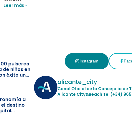
Leer más »
Instagram
Fac
000 pulseras
a de niños en
on éxito un
ismo
alicante_city
Canal Oficial de la Concejalía de 
Alicante City&Beach
Tel (+34) 965
stronomía a
 el destino
pital