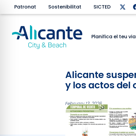
Patronat
Sostenibilitat
SICTED
Planifica el teu vi
Alicante suspen
y los actos del
February 13, 2026
El Centro de Coordinación
entrenamientos del deporte 
siguen cerrados los parque
la situación meteorológica