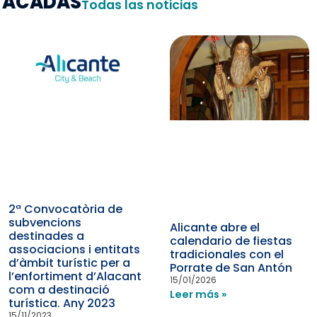
STACADAS
Todas las noticias
2ª Convocatòria de
subvencions
Alicante abre el
destinades a
calendario de fiestas
associacions i entitats
tradicionales con el
d’àmbit turístic per a
Porrate de San Antón
l’enfortiment d’Alacant
15/01/2026
com a destinació
Leer más »
turística. Any 2023
15/11/2023