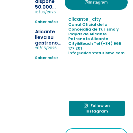
dispone
Instagram
50.000
pulseras
16/06/2026
para evitar
alicante_city
Saber més »
la
Canal Oficial de la
pérdida de niños
Concejalía de Turismo y
Alicante
Playas de Alicante.
en las
lleva su
Patronato Alicante
playas y
gastronomía
City&Beach
Tel (+34) 965
realiza con
a Madrid
177 201
20/05/2026
éxito un
info@alicanteturismo.com
para
simulacro de socorrismo
Saber més »
reforzar el
destino
tras el año
como
“Capital
Española”
Follow on
Instagram