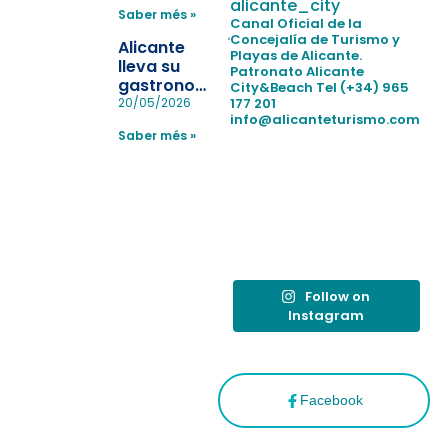
para evitar
alicante_city
Saber més »
la
Canal Oficial de la
pérdida de niños
Concejalía de Turismo y
Alicante
Playas de Alicante.
en las
lleva su
Patronato Alicante
playas y
gastronomía
City&Beach
Tel (+34) 965
realiza con
a Madrid
177 201
20/05/2026
éxito un
info@alicanteturismo.com
para
simulacro de socorrismo
Saber més »
reforzar el
destino
tras el año
como
“Capital
Española”
Follow on
Instagram
Facebook