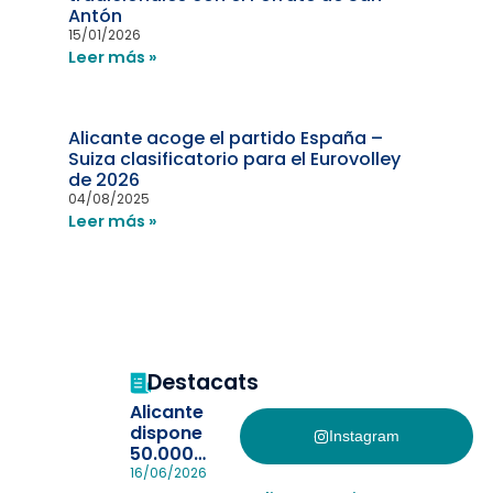
Antón
15/01/2026
Leer más »
Alicante acoge el partido España –
Suiza clasificatorio para el Eurovolley
de 2026
04/08/2025
Leer más »
Destacats
Alicante
dispone
Instagram
50.000
pulseras
16/06/2026