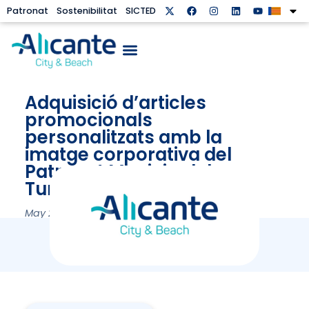
Patronat
Sostenibilitat
SICTED
Adquisició d’articles
promocionals
personalitzats amb la
imatge corporativa del
Patronat Municipal de
Turisme i Platges.
May 21, 2024