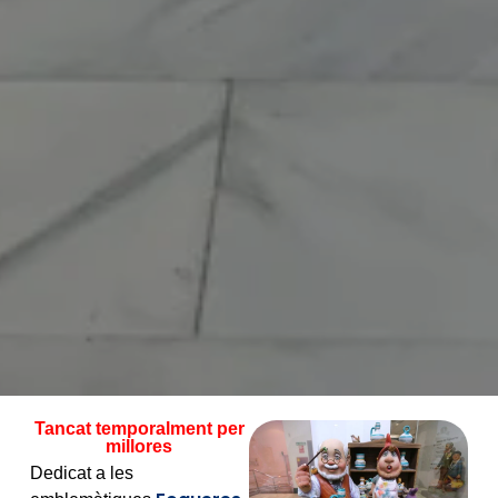
Tancat temporalment per
millores
Dedicat a les