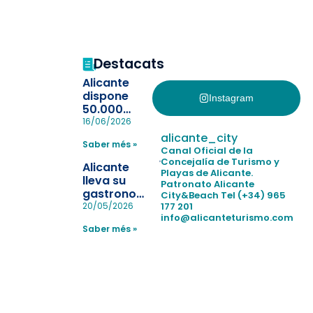
Destacats
Alicante
dispone
Instagram
50.000
pulseras
16/06/2026
para evitar
alicante_city
Saber més »
la
Canal Oficial de la
pérdida de niños
Concejalía de Turismo y
Alicante
Playas de Alicante.
en las
lleva su
Patronato Alicante
playas y
gastronomía
City&Beach
Tel (+34) 965
realiza con
a Madrid
177 201
20/05/2026
éxito un
info@alicanteturismo.com
para
simulacro de socorrismo
Saber més »
reforzar el
destino
tras el año
como
“Capital
Española”