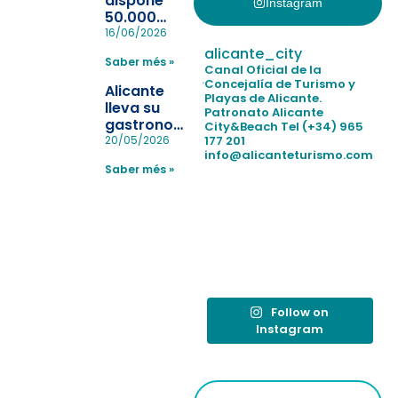
dispone
Instagram
50.000
pulseras
16/06/2026
para evitar
alicante_city
Saber més »
la
Canal Oficial de la
pérdida de niños
Concejalía de Turismo y
Alicante
Playas de Alicante.
en las
lleva su
Patronato Alicante
playas y
gastronomía
City&Beach
Tel (+34) 965
realiza con
a Madrid
177 201
20/05/2026
éxito un
info@alicanteturismo.com
para
simulacro de socorrismo
Saber més »
reforzar el
destino
tras el año
como
“Capital
Española”
Follow on
Instagram