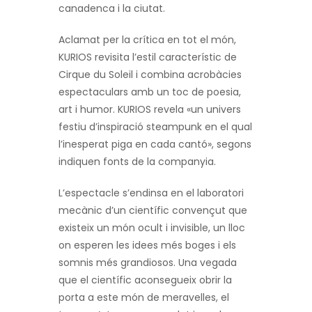
canadenca i la ciutat.
Aclamat per la crítica en tot el món,
KURIOS revisita l’estil característic de
Cirque du Soleil i combina acrobàcies
espectaculars amb un toc de poesia,
art i humor. KURIOS revela «un univers
festiu d’inspiració steampunk en el qual
l’inesperat piga en cada cantó», segons
indiquen fonts de la companyia.
L’espectacle s’endinsa en el laboratori
mecànic d’un científic convençut que
existeix un món ocult i invisible, un lloc
on esperen les idees més boges i els
somnis més grandiosos. Una vegada
que el científic aconsegueix obrir la
porta a este món de meravelles, el