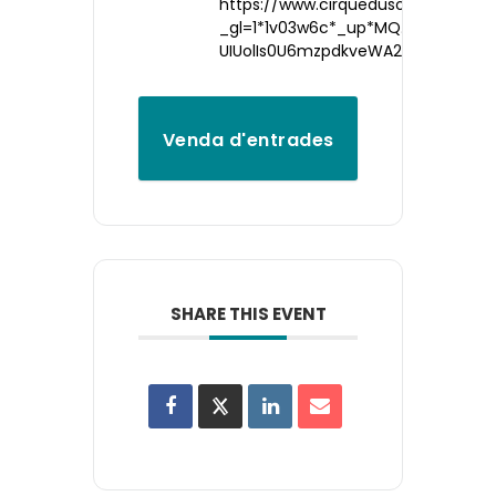
https://www.cirquedusoleil.com/e
_gl=1*1v03w6c*_up*MQ..*_gs*MQ..
UIUolIs0U6mzpdkveWA2FHu_U9QO
Venda d'entrades
SHARE THIS EVENT